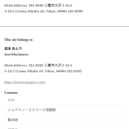
Work Address: 181-8585 三鷹市大沢 3-10-2
3-10-2 Osawa, Mitaka-shi, Tokyo, JAPAN 181-8585
This site belongs to
森本 あんり
Anri Morimoto
Work Address: 181-8585 三鷹市大沢 3-10-2
3-10-2 Osawa, Mitaka-shi, Tokyo, JAPAN 181-8585
https://morimotoanri.com/
Contents
TOP
ジョナサン・エドワーズ見聞録
略年表