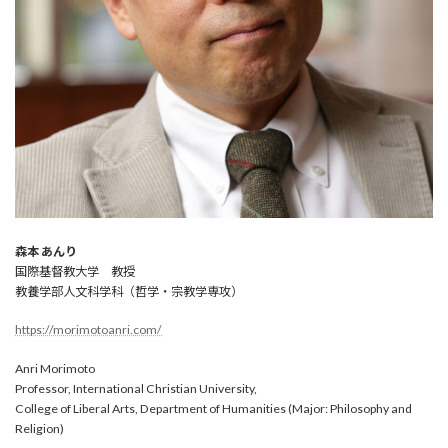
森本 あんり
国際基督教大学 教授
教養学部人文科学科（哲学・宗教学専攻）
https://morimotoanri.com/
Anri Morimoto
Professor, International Christian University,
College of Liberal Arts, Department of Humanities (Major: Philosophy and
Religion)