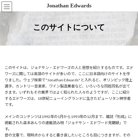
コ
ナ
Jonathan Edwards
ン
ビ
テ
ゲ
ン
ー
ツ
シ
このサイトについて
へ
ョ
ス
ン
キ
に
ッ
移
プ
動
このサイトは、ジョナサン・エドワーズの人と思想を紹介するものです。エド
ワーズに関しては英語のサイトが多いので、ここに日本語向けのサイトを作
りました。ウェブ検索で "Jonathan Edwards" と入れると、オリンピック陸上
選手、カントリー音楽家、ワイン製造業者など、いろいろな同姓同名が出て
きます。いずれもその業界ではよく知られた人々のようですが、ここに紹介
するエドワーズは、18世紀ニューイングランドに生きたピューリタン神学者
です。
メインのコンテンツは1992年の1月から1993年の12月まで、雑誌『形成』に
掲載された森本あんりの連載読み物「ジョナサン・エドワード見聞録」で
す。
昔の文章で、現時点からすると書き直したいところも目につきますが、その