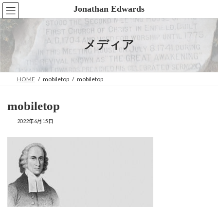
コ
ナ
Jonathan Edwards
ン
ビ
テ
ゲ
ン
ー
ツ
シ
メディア
へ
ョ
ス
ン
キ
に
ッ
移
HOME
mobiletop
mobiletop
プ
動
mobiletop
2022年6月15日