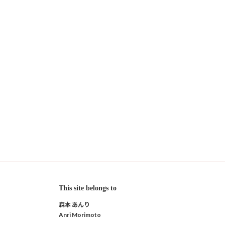
This site belongs to
森本 あんり
Anri Morimoto