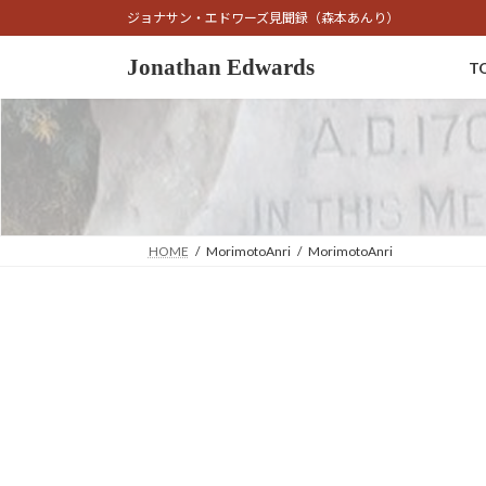
コ
ナ
ジョナサン・エドワーズ見聞録（森本あんり）
ン
ビ
テ
ゲ
Jonathan Edwards
T
ン
ー
ツ
シ
へ
ョ
ス
ン
キ
に
ッ
移
プ
動
HOME
MorimotoAnri
MorimotoAnri