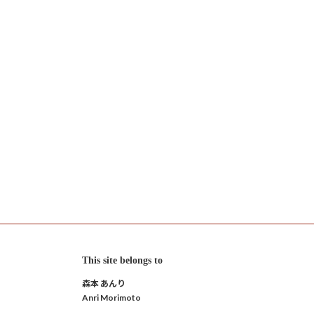
This site belongs to
森本 あんり
Anri Morimoto