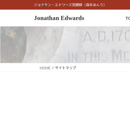
コ
ナ
ジョナサン・エドワーズ見聞録（森本あんり）
ン
ビ
テ
ゲ
Jonathan Edwards
T
ン
ー
ツ
シ
へ
ョ
ス
ン
キ
に
ッ
移
プ
動
HOME
サイトマップ